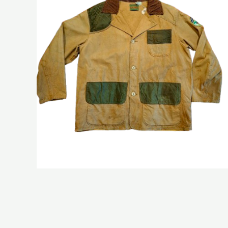
Veste de chasse Saftbak
89,00
€