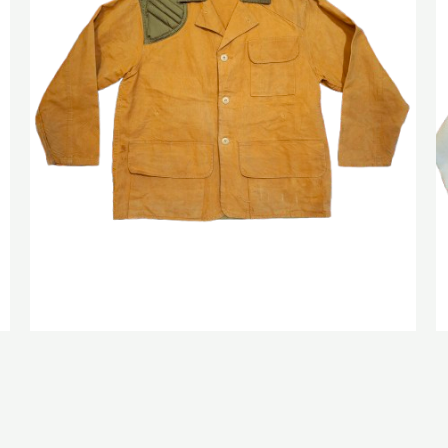
Veste de chasse Saftbak
129,00
€