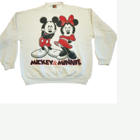
Sweatshirt Mickey & Minnie
99,00
€