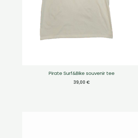
Pirate Surf&Bike souvenir tee
39,00
€