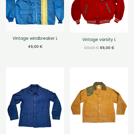
Vintage windbreaker L
Vintage varsity L
49,00
€
Le
Le
129,00
€
89,00
€
prix
prix
initial
actuel
était :
est :
129,00 €.
89,00 €.