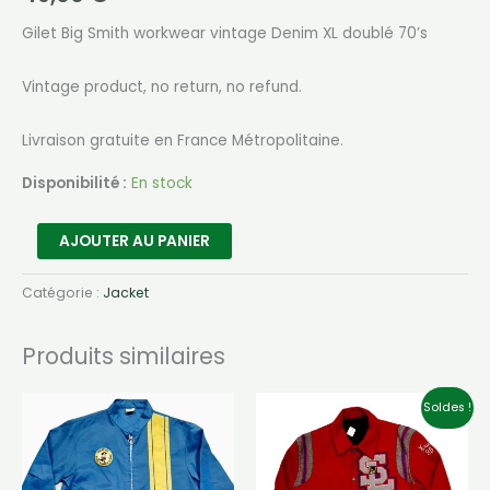
Gilet Big Smith workwear vintage Denim XL doublé 70’s
Vintage product, no return, no refund.
Livraison gratuite en France Métropolitaine.
Disponibilité :
En stock
quantité
AJOUTER AU PANIER
de
Vintage
Catégorie :
Jacket
Big
Smith
Produits similaires
denim
workwear
Soldes !
vest
XL